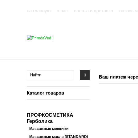
на главную
о нас
оплата и доставка
оптовым
Ваш платеж чере
Каталог товаров
ПРОФКОСМЕТИКА
Герболика
Массажные мешочки
Массажные масла (STANDARD)