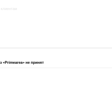
 клиентам
з «Primearea» не принят