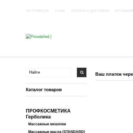
на главную
о нас
оплата и доставка
оптовым
Ваш платеж чере
Каталог товаров
ПРОФКОСМЕТИКА
Герболика
Массажные мешочки
Массажные масла (STANDARD)