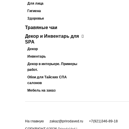
Для лица
Гигиена
Здоровье
Травяные чаи
Декор и Инвентарь для
SPA
Декор
Инвентарь
Декор в интерьере. Примеры
работ.
Обои для Тайских СПА
салонов
Мебель на заказ
На главную
zakaz@prirodaved.ru
+7(921)346-89-18
COPYRIGHT ©2026
PrirodaVed |