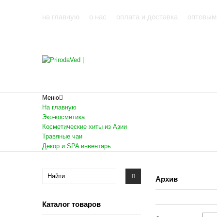
на главную
о нас
оплата и доставка
оптовым
Меню
На главную
Эко-косметика
Косметические хиты из Азии
Травяные чаи
Декор и SPA инвентарь
Архив
Каталог товаров