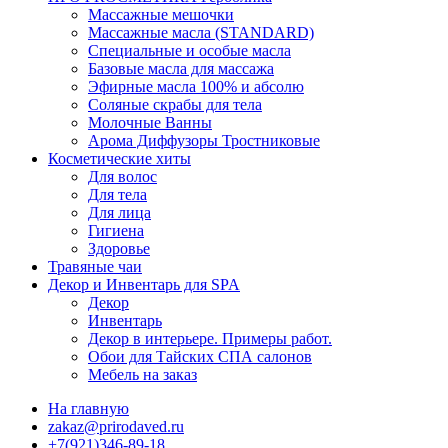
Массажные мешочки
Массажные масла (STANDARD)
Специальные и особые масла
Базовые масла для массажа
Эфирные масла 100% и абсолю
Соляные скрабы для тела
Молочные Ванны
Арома Диффузоры Тростниковые
Косметические хиты
Для волос
Для тела
Для лица
Гигиена
Здоровье
Травяные чаи
Декор и Инвентарь для SPA
Декор
Инвентарь
Декор в интерьере. Примеры работ.
Обои для Тайских СПА салонов
Мебель на заказ
На главную
zakaz@prirodaved.ru
+7(921)346-89-18