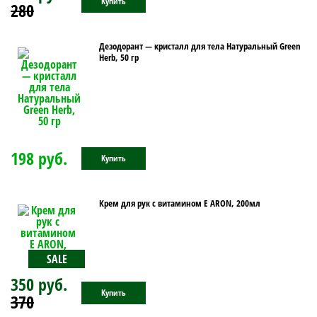
Купить
280
Дезодорант — кристалл для тела Натуральный Green
Herb, 50 гр
198 руб.
Купить
Крем для рук с витамином Е ARON, 200мл
SALE
350 руб.
Купить
370