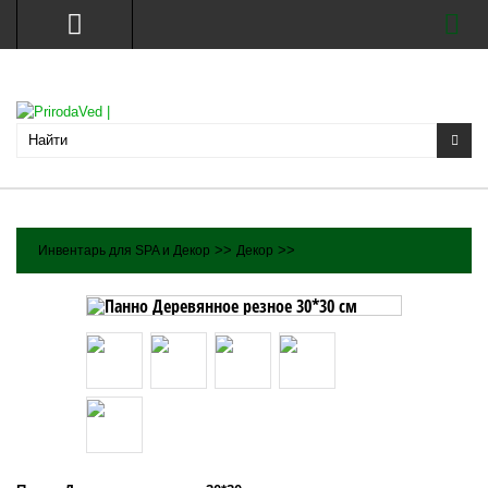
>>
>>
Инвентарь для SPA и Декор
Декор