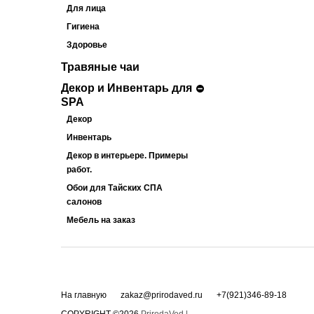
Для лица
Гигиена
Здоровье
Травяные чаи
Декор и Инвентарь для
SPA
Декор
Инвентарь
Декор в интерьере. Примеры
работ.
Обои для Тайских СПА
салонов
Мебель на заказ
На главную
zakaz@prirodaved.ru
+7(921)346-89-18
COPYRIGHT ©2026
PrirodaVed |